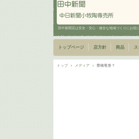
田中新聞店は安全・安心・健全な地域づくりにお役
トップページ
店方針
商品
ス
トップ
›
メディア
›
豊橋竜巻？