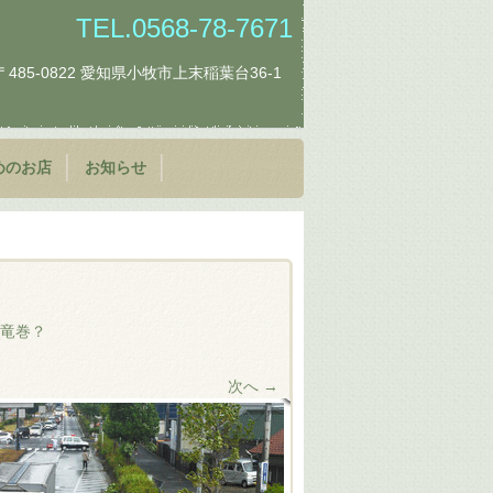
TEL.0568-78-7671
〒485-0822 愛知県小牧市上末稲葉台36-1
めのお店
お知らせ
橋竜巻？
次へ →