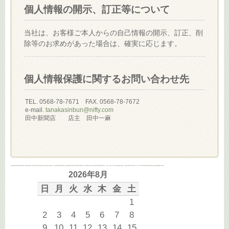
個人情報の開示、訂正等について
当社は、お客様ご本人からの自己情報の開示、訂正、削
除等のお求めがあった場合は、確実に応じます。
個人情報保護に関するお問い合わせ先
TEL. 0568-78-7671 FAX. 0568-78-7672
e-mail.
tanakasinbun@nifty.com
田中新聞店 店主 田中一麻
2026年8月
日
月
火
水
木
金
土
1
2
3
4
5
6
7
8
9
10
11
12
13
14
15