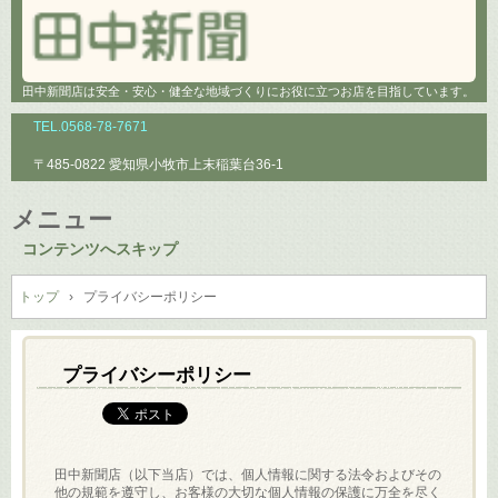
田中新聞店は安全・安心・健全な地域づくりにお役に立つお店を目指しています。
TEL.0568-78-7671
〒485-0822 愛知県小牧市上末稲葉台36-1
メニュー
コンテンツへスキップ
トップ
›
プライバシーポリシー
プライバシーポリシー
田中新聞店（以下当店）では、個人情報に関する法令およびその
他の規範を遵守し、お客様の大切な個人情報の保護に万全を尽く